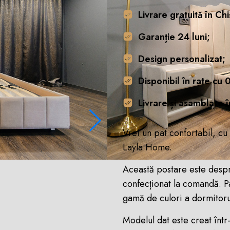
Livrare gratuită în Chi
Garanție 24 luni;
Design personalizat;
Disponibil în rate cu
Livrare și asamblare 
Vrei un pat confortabil, cu
Layla Home.
Această postare este despr
confecționat la comandă. Pat
gamă de culori a dormitoru
Modelul dat este creat într