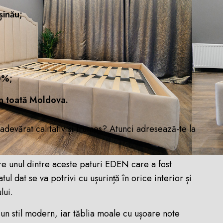
șinău;
 0%;
în toată Moldova.
 adevărat calitativ și frumos? Atunci adresează-te la
e unul dintre aceste paturi EDEN care a fost
ul dat se va potrivi cu ușurință în orice interior și
lui.
-un stil modern, iar tăblia moale cu ușoare note