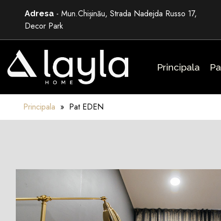
Skip
- Mun.Chișinău, Strada Nadejda Russo 17,
Adresa
to
Decor Park
main
content
Principala
Pa
Principala
»
Pat EDEN