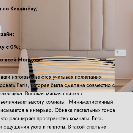
а по Кишинёву;
зайн;
ку с 0%;
по всей Молдове.
овати изготавливаются учитывая пожелания
кровать Paris, которая была сделана совместно с
аказчика. Высокая мягкая спинка с
величивает высоту комнаты. Минималистичный
исывается в интерьер. Обивка пастельных тонов
 что расширяет пространство комнаты. Весь
 ощущения уюта и теплоты. В такой спальне