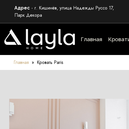
Skip
- г. Кишинёв, улица Надежды Руссо 17,
Адрес
to
Парк Декора
main
content
Главная
Кроват
Главная
»
Кровать Paris