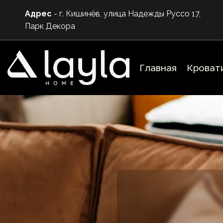
Skip
Адрес
- г. Кишинёв, улица Надежды Руссо 17,
to
Парк Декора
main
content
Главная
Кроват